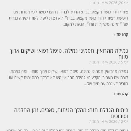
יוני 20, 2026
אין תגובות
ציוד לחדר כושר מקצועי בבית: מדריך לבחירת מוצרי כושר לפי מטרות אם
חיפשת ״ציוד לחדר כושר מקצועי בבית״ ולא רצית ליפול לעוד רשימה גנרית
של ״תקנה משקולות וזהו״, הגעת למקום…
קרא עוד »
גמילה מהרואין: תסמיני גמילה, טיפול רפואי ושיקום ארוך
טווח
יוני 15, 2026
אין תגובות
גמילה מהרואין: תסמיני גמילה, טיפול רפואי ושיקום ארוך טווח – ומה באמת
קורה שם מאחורי הקלעים? גמילה מהרואין היא לא ״רק״ כמה ימים קשים ואז
חוזרים לשגרה עם חיוך של…
קרא עוד »
ניתוח הגדלת חזה: מהלך הניתוח, כאבים, זמן החלמה
וסיבוכים
יוני 12, 2026
אין תגובות
ניתוח הגדלת חזה: מהלך הניתוח, כאבים, זמן החלמה וסיבוכים – כל מה שתרצי