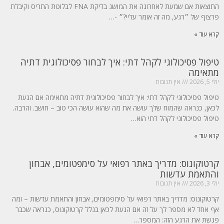
התוצאות אם שמעת לאחרונה את המושג בדיקת FNA לבלוטת התריס וקיבלת
פרצוף של ״רגע, מה זה אומר עליי?״ -…
קרא עוד »
טיפול פסיכולוגי לקהל דתי: איך לבחור פסיכולוגית דתיה
מתאימה
יולי 5, 2026
אין תגובות
טיפול פסיכולוגי לקהל דתי: איך לבחור פסיכולוגית דתיה מתאימה אם הגעת
לכאן, כנראה שהמוח שלך עושה את מה שהוא עושה הכי טוב – חושב. והרבה.
טיפול פסיכולוגי לקהל דתי הוא…
קרא עוד »
קרטוקונוס: מדריך באתר רפואי על סימפטומים, אבחון
והתאמת עדשות
יולי 3, 2026
אין תגובות
קרטוקונוס: מדריך באתר רפואי על סימפטומים, אבחון והתאמת עדשות – ומה
אף אחד לא מספר לך על זה אם הגעת לכאן בגלל קרטוקונוס, כנראה שכבר
פגשת את הרגע הזה: המספר…