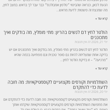
הגעת לכאן, כנראה שהביטוי ״טלפון אמבולנס״ כבר עבר לך בראש. במצב לחץ,
מה שמנצח זה פשטות: לדעת מראש…
קרא עוד »
הולטר לחץ דם לנשים בהריון: מתי מומלץ, מה בודקים ואיך
מתכוננים
יולי 21, 2026
אין תגובות
הולטר לחץ דם לנשים בהריון: מתי מומלץ, מה בודקים ואיך מתכוננים אם יש
בדיקה אחת שמצליחה להיות גם סופר טכנית וגם מפתיעה בכמה שהיא
״מרגיעה״ – זו בדיקת הולטר לחץ…
קרא עוד »
השתלמויות וקורסים מקצועיים לקוסמטיקאיות: מה חובה
לדעת כדי להתקדם
יולי 20, 2026
אין תגובות
השתלמויות וקורסים מקצועיים לקוסמטיקאיות: מה חובה לדעת כדי להתקדם אם
את מחפשת השתלמויות וקורסים מקצועיים לקוסמטיקאיות שיקדמו אותך
באמת, לא ״עוד שיעור נחמד״, את במקום הנכון. כי בעולם שבו כל…