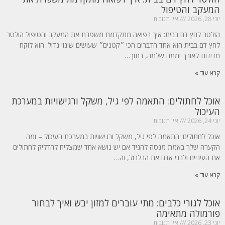
המעקב והטיפול
יוני 28, 2026
אין תגובות
הולטר לחץ דם בבית: איך רפואה מתקדמת משפרת את המעקב והטיפול הולטר
לחץ דם בבית הוא אחד הדברים הכי ״קטנים״ שעושים שינוי גדול: הוא לוקח
מדידות לאורך יממה שלמה, בתוך…
קרא עוד »
אוכל לחתולים: התאמה לפי גיל, משקל ורגישויות במערכת
העיכול
יוני 24, 2026
אין תגובות
אוכל לחתולים: התאמה לפי גיל, משקל ורגישויות במערכת העיכול – ומה
הקערה שלך באמת מנסה להגיד אם יש נושא אחד שמצליח להדליק לחתולים
את העיניים ולבני אדם את הבלבול, זה…
קרא עוד »
אוכל לגורי כלבים: מתי עוברים למזון יבש ואיך לבחור
פורמולה מתאימה
יוני 23, 2026
אין תגובות