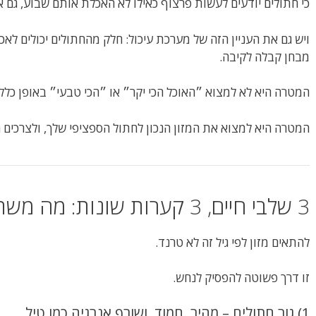
כי חתולים יודעים לעשות פרצוף כאילו לא האכלת אותם שבוע, גם א
ויש גם את העניין הזה של מערכת עיכול: חלק מהחתולים יכולים לאכו
מבחן קבלה לקיבה.
המטרה היא לא למצוא ״האוכל הכי יקר״ או ״הכי טבעי״ באופן כללי
המטרה היא למצוא את המזון הנכון לחתול הספציפי שלך, ולצרכים ה
3 שלבי חיים, 3 קערות שונות: מה משתנה באמת?
להתאים מזון לפי גיל זה לא טרנד.
זו דרך פשוטה להפסיק לנחש.
1) גור חתולים – מהיר, חמוד, ושורף אנרגיה כמו טיל