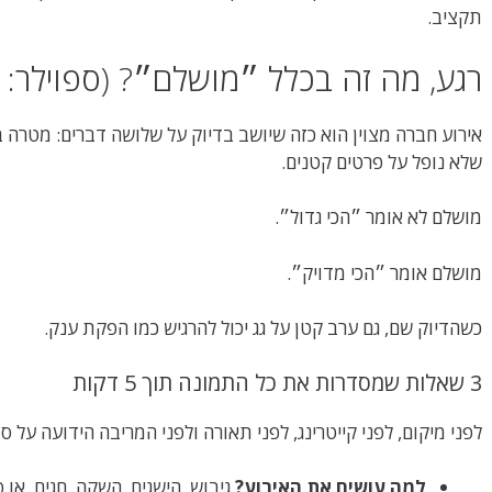
תקציב.
רגע, מה זה בכלל ״מושלם״? (ספוילר: ז
אירוע חברה מצוין הוא כזה שיושב בדיוק על שלושה דברים: מטרה ב
שלא נופל על פרטים קטנים.
מושלם לא אומר ״הכי גדול״.
מושלם אומר ״הכי מדויק״.
כשהדיוק שם, גם ערב קטן על גג יכול להרגיש כמו הפקת ענק.
3 שאלות שמסדרות את כל התמונה תוך 5 דקות
לפני מיקום, לפני קייטרינג, לפני תאורה ולפני המריבה הידועה על סו
למה עושים את האירוע?
גיבוש, הישגים, השקה, חגים, או 