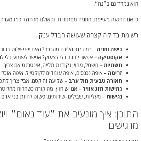
הוא נמדד גם ב״נח״.
כי אם ההגעה מעייפת, החניה מסתורית, והאולם מהדהד כמו מערה –
רשימת בדיקה קצרה שעושה הבדל ענק
גישה וחניה
– כמה זמן הליכה מהרכב? האם יש שילוט ברור?
אקוסטיקה
– אפשר לדבר בלי לצעוק? אפשר לשמוע בלי ל
תשתיות
– חשמל, גיבוי, נקודות תלייה, אינטרנט אם צריך.
זרימה
– איפה נכנסים, איפה עומדים לקוקטייל, איפה אוכלי
תאורה טבעית מול ערב
– שקיעה זה קסם, אבל צריך לתכ
גמישות מזג אוויר
– אם יש חוץ, מה קורה כשהרוח מחליט
נגישות
– מעליות, שבילים, שירותים. פשוט להיות בני אדם.
התוכן: איך מונעים את ״עוד נאום״ ויו
מרגישים