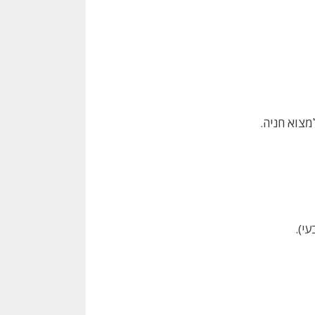
צוא חניה.
י).