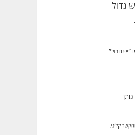
 גדול
 ״יש נודול״.
הקשר קליני.