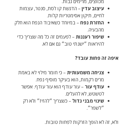
מכווצים, מרימים גבות.
עיצוב עדין
– הדגשת קו לסת, סנטר, עצמות
לחיים, תיקון אסימטריות קלות.
החזרת נפח
– במיוחד כשאיבוד הנפח הוא חלק
מהבעיה.
שיפור רעננות
– לפעמים זה כל מה שצריך כדי
להיראות ״ישנתי טוב״ גם אם לא.
איפה זה פחות עובד?
צניחה משמעותית
– כי חומר מילוי לא באמת
מרים רקמות, הוא בעיקר מוסיף נפח.
עודף עור
– עור עודף הוא עור עודף. אפשר
לטשטש, לא להעלים.
שינוי מבני גדול
– כשצריך ״להזיז״ ולא רק
״לשפר״.
ולא, זה לא הופך הזרקות לפחות טובות.