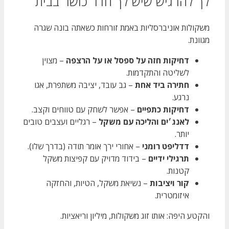
לך להרגיש שיש לך חדר כושר בבית
משקולות אוניברסליות באמת זורחות כשאתה בונה שגרה
מגוונת.
דחיקות חזה על ספסל או על הרצפה
– מצוין
לשליטה והתקדמות.
חתירה ביד אחת
– גב עובד, יציבה משתפרת, אגו
נרגע.
דחיקות כתפיים
– אפשר לשחק עם טווחים וקצב.
לאנג׳ים והליכה עם משקל
– רגליים ועצבים טובים
יותר.
דדליפט רומני
– אחורי ירך אומר תודה (בדרך שלו).
תרגילי ידיים
– בידוד מדויק עם קפיצות משקל
קטנות.
קור ויציבות
– נשיאת משקל, הטיות, והחזקה
איזומטרית.
והקטע היפה: אותו זוג משקולות, מיליון וריאציות.