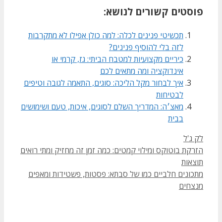
פוסטים קשורים לנושא:
תכשיטי פנינים לכלה: למה כולן אפילו לא מתקרבות
לזה בלי להוסיף פנינים?
כיריים מקצועיות למטבח הביתי: גז, קרמי או
אינדוקציה ומה מתאים לכם
איך לבחור מקל הליכה: סוגים, התאמה לגובה וטיפים
לבטיחות
מאצ׳ה: המדריך השלם לסוגים, איכות, טעם ושימושים
בבית
קטגוריות
לק ג'ל
הזרקת בוטוקס ומילוי קמטים: כמה זמן זה מחזיק ומתי רואים
תוצאות
מתכונים חלביים כמו של סבתא: פסטות, פשטידות ומאפים
מנצחים