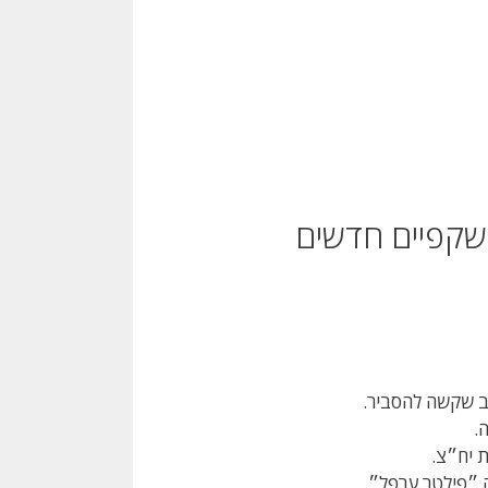
ב שקשה להסביר.
.
 יח״צ.
ה ״פילטר ערפל״.