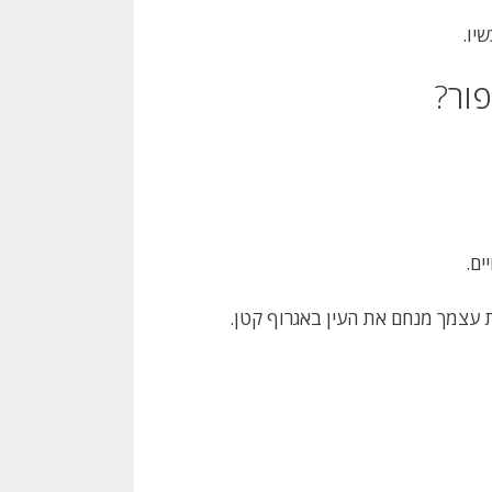
יו.
ור?
ים.
ת עצמך מנחם את העין באגרוף קטן.