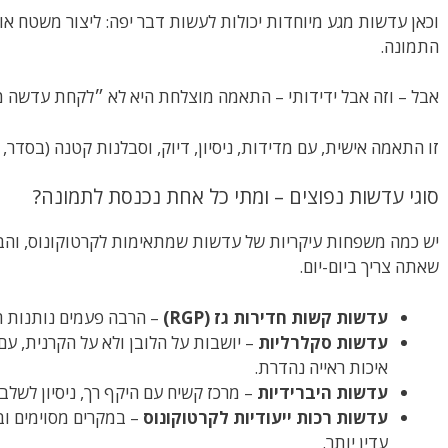
וכאן עדשות מגע מיוחדות יכולות לעשות דבר יפה: ליצור משטח א
התמונה.
אבל – וזה אבל ידידותי – התאמה מוצלחת היא לא ״לקחת עדשה 
זו התאמה אישית, עם מדידות, ניסיון, דיוק, וסבלנות קטנה (בסדר, 
סוגי עדשות נפוצים – ומתי כל אחת נכנסת לתמונה?
יש כמה משפחות עיקריות של עדשות שמתאימות לקרטוקונוס, והבח
שאתה צריך ביום-יום.
עדשות קשות חדירות גז (RGP)
– הרבה פעמים נותנות חד
עדשות סקלרליות
– יושבות על הלובן ולא על הקרנית, ע
איכות ראייה נהדרת.
עדשות היברידיות
– מרכז קשיח עם היקף רך, ניסיון לשלב
עדשות רכות ייעודיות לקרטוקונוס
– במקרים מסוימים וב
עדין יותר.