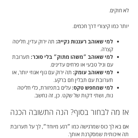
לא חוקים.
יותר כמו קיצורי דרך חכמים.
למי שאוהב רעננות נקייה:
תה ירוק עדין, חליטה
קצרה.
למי שאוהב ״משהו מתוק״ בלי סוכר:
תערובת
עם וניל טבעי או פרחים עדינים.
למי שאוהב עומק:
תה ירוק עם גוף אגוזי יותר, או
תערובת עם תבלין חם ברקע.
למי שמחפש טקס:
עלים בתפזורת, כלי חליטה
נוח, ושתי דקות של שקט. כן, זה נחשב.
אז מה לבחור בסוף? הנה התשובה הכנה
אם בא לך כוס שמרגישה כמו ״רגע מיוחד״, לך על תערובת
תה איכותית שמסקרנת אותך.