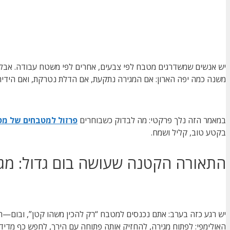
יש אנשים שמשדרגים מטבח לפי צבעים, אחרים לפי משטח עבודה. אבל מ
משנה כמה יפה הארון: אם המגירה נתקעת, אם הדלת נטרקת, ואם הידית
במאמר הזה נלך פרקטי: מה לבדוק כשבוחרים
פרזול למטבחים של מטב
בקטע טוב, קליל ושמח.
התאורה הקטנה שעושה בום גדול: מג
יש רגע כזה בערב: אתם נכנסים למטבח “רק להכין משהו קטן”, ובום—הא
האולימפי: לפתוח מגירה, להחזיק אותה פתוחה עם הירך, לחפש כף מדידה