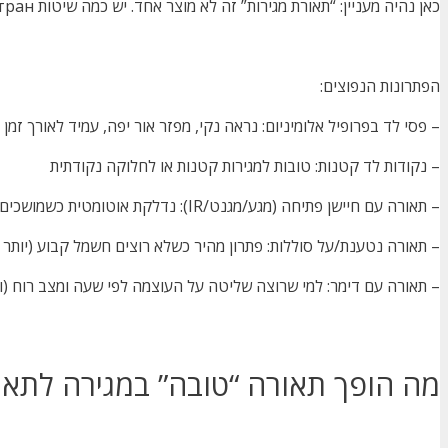
כאן נהיה מעניין: “תאורת מגירות” זה לא מוצר אחד. יש כמה שיטות распространות, והבחירה תלויה במבנה המטבח, סוג המגירות ואיך אתם משתמשים בהן.
הפתרונות הנפוצים:
– פסי לד בפרופיל אלומיניום: נראה נקי, מפזר אור יפה, עמיד לאורך זמן
– נקודות לד קטנות: טובות למגירות קטנות או לחלוקה נקודתית
– תאורה עם חיישן פתיחה (מגע/מגנט/IR): נדלקת אוטומטית כשמושכים מגירה
– תאורה נטענת/על סוללות: פתרון מהיר כשלא רוצים חשמל קבוע (יותר 
– תאורה עם דימר: למי שרוצה שליטה על העוצמה לפי שעה ומצב רוח (ו
מה הופך תאורה “טובה” במגירה לתאור