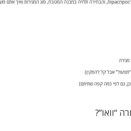
“תפעול” אבל קל להתקין)
כן, גם לפי כמה קפה שתיתם)
ה “וואו”?