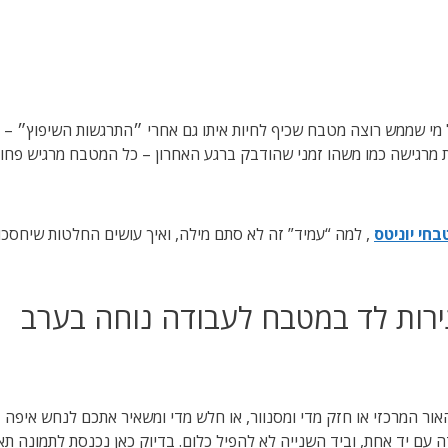
י שממש רוצה מטבח שכיף לחיות איתו גם אחרי ״התרגשות השיפוץ״ – מס
 מרגישה כמו משהו זמני שהודבק ברגע האחרון – כל המטבח מרגיש פחות
חי יוניטס
, למה “עמיד” זה לא סתם מילה, ואיך עושים החלטות שיחסכו
ירות לד במטבח לעבודה נוחה בערב
ור המרכזי או חזק מדי ומסנוור, או חלש מדי ומשאיר אתכם לנחש איפה 
 עם יד אחת, וביד השנייה לא להפיל כלום. בדיוק כאן נכנסת לתמונה ת