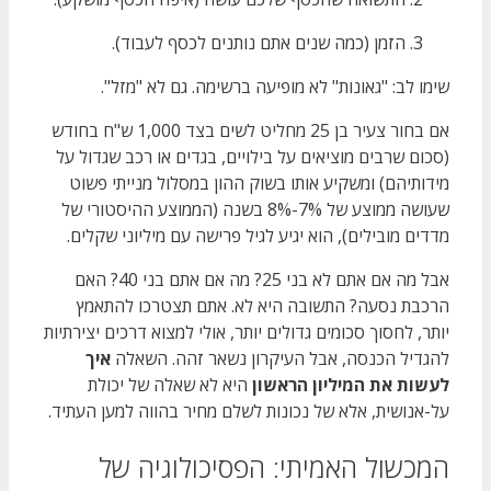
הזמן (כמה שנים אתם נותנים לכסף לעבוד).
שימו לב: "גאונות" לא מופיעה ברשימה. גם לא "מזל".
אם בחור צעיר בן 25 מחליט לשים בצד 1,000 ש"ח בחודש
(סכום שרבים מוציאים על בילויים, בגדים או רכב שגדול על
מידותיהם) ומשקיע אותו בשוק ההון במסלול מנייתי פשוט
שעושה ממוצע של 7%-8% בשנה (הממוצע ההיסטורי של
מדדים מובילים), הוא יגיע לגיל פרישה עם מיליוני שקלים.
אבל מה אם אתם לא בני 25? מה אם אתם בני 40? האם
הרכבת נסעה? התשובה היא לא. אתם תצטרכו להתאמץ
יותר, לחסוך סכומים גדולים יותר, אולי למצוא דרכים יצירתיות
להגדיל הכנסה, אבל העיקרון נשאר זהה. השאלה
איך
לעשות את המיליון הראשון
היא לא שאלה של יכולת
על-אנושית, אלא של נכונות לשלם מחיר בהווה למען העתיד.
המכשול האמיתי: הפסיכולוגיה של