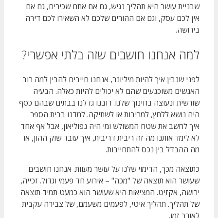
שבניית עושר היא תהליך נגיש, גם אם אתם שכירים, גם אם
אין לכם עסק, וגם אם ההורים שלכם לא השאירו לכם דירה
בירושה.
למה אנחנו חושבים שזה בלתי אפשרי?
לפני שנבין איך להיות מיליונר, אנחנו חייבים להבין למה רוב
האנשים משוכנעים שהם לא יכולים להיות כאלה. הבעיה
שורשית ונעוצה בחינוך שלנו. רובנו גדלנו בבתים שבהם כסף
היה נושא ללחץ, למריבות או לשתיקה. למדנו בבית הספר
איך לחשב את שטח המשולש ומי היה נפוליאון, אבל אף אחד
לא לימד אותנו מה זה ריבית דריבית, איך עובד שוק ההון, או
מה ההבדל בין נכס להתחייבות.
כתוצאה מכך, הדימוי שלנו על עושר מעוות. אנחנו חושבים
שעושר הוא תוצאה של "מכה" – אירוע חד פעמי וגדול. זכייה,
ירושה, אקזיט. המציאות היא שעושר הוא כמעט תמיד תוצאה
של תהליך. תהליך איטי, לפעמים משעמם, של צבירה עקבית
לאורך זמן.