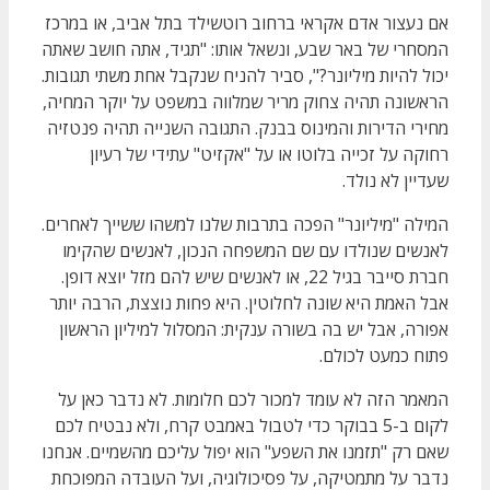
אם נעצור אדם אקראי ברחוב רוטשילד בתל אביב, או במרכז
המסחרי של באר שבע, ונשאל אותו: "תגיד, אתה חושב שאתה
יכול להיות מיליונר?", סביר להניח שנקבל אחת משתי תגובות.
הראשונה תהיה צחוק מריר שמלווה במשפט על יוקר המחיה,
מחירי הדירות והמינוס בבנק. התגובה השנייה תהיה פנטזיה
רחוקה על זכייה בלוטו או על "אקזיט" עתידי של רעיון
שעדיין לא נולד.
המילה "מיליונר" הפכה בתרבות שלנו למשהו ששייך לאחרים.
לאנשים שנולדו עם שם המשפחה הנכון, לאנשים שהקימו
חברת סייבר בגיל 22, או לאנשים שיש להם מזל יוצא דופן.
אבל האמת היא שונה לחלוטין. היא פחות נוצצת, הרבה יותר
אפורה, אבל יש בה בשורה ענקית: המסלול למיליון הראשון
פתוח כמעט לכולם.
המאמר הזה לא עומד למכור לכם חלומות. לא נדבר כאן על
לקום ב-5 בבוקר כדי לטבול באמבט קרח, ולא נבטיח לכם
שאם רק "תזמנו את השפע" הוא יפול עליכם מהשמיים. אנחנו
נדבר על מתמטיקה, על פסיכולוגיה, ועל העובדה המפוכחת