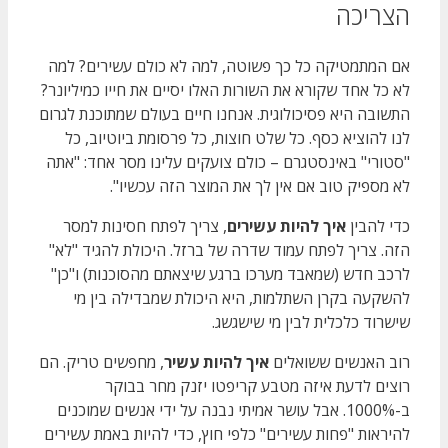
הצריכה
אם המתמטיקה כל כך פשוטה, למה לא כולם עשירים? למה
לא כל אחד שקורא את השורות האלו יסיים את חייו כמיליונר?
התשובה היא פסיכולוגית. אנחנו חיים בעולם שמתוכנת לגרום
לנו להוציא כסף. כל שלט חוצות, כל פרסומת ביוטיוב, כל
"סטורי" באינסטגרם – כולם צועקים עלינו מסר אחד: "אתה
לא מספיק טוב אם אין לך את המוצר הזה עכשיו".
כדי להבין
איך להיות עשירים
, צריך לפתח חסינות למסר
הזה. צריך לפתח עמוד שדרה של ברזל. היכולת להגיד "לא"
לרכב חדש (שמאבד מערכו ברגע שיצאתם מהסוכנות) ו"כן"
להשקעה בקרן השתלמות, היא היכולת שמבדילה בין מי
שישרוד כלכלית לבין מי שישגשג.
רוב האנשים ששואלים
איך להיות עשיר
, מחפשים טריק. הם
רוצים לדעת איזה מטבע קריפטו יזנק מחר בבוקר
ב-1000%. אבל עושר אמיתי נבנה על ידי אנשים שמוכנים
להיראות "פחות עשירים" כלפי חוץ, כדי להיות באמת עשירים