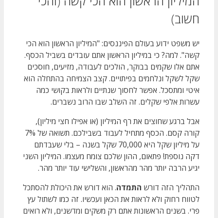
המיליון הראשון הוא הכי קשה (והכי
חשוב)
יש משפט ידוע בעולם הפיננסים: "המיליון הראשון הוא הכי
קשה". למה? כי במיליון הראשון אתם עובדים בשביל הכסף.
אתם אלו שקמים בבוקר, הולכים לעבודה, מזיעים, חוסכים
שקל לשקל ונלחמים בפיתויים. קצב הצמיחה בהתחלה הוא
איטי ומתסכל. אפשר לחסוך שנתיים ולראות בקושי כמה
עשרות אלפי שקלים. זה השלב שבו הרוב נשברים.
אבל ברגע שחוצים את רף המיליון (או אפילו חצי מיליון),
קורה קסם. הכסף מתחיל לעבוד בשבילכם. תשואה של 7%
על מיליון שקל היא 70,000 שקל בשנה – בלי שעבדתם
דקה נוספת! פתאום, ההון שלכם צומח מעצמו. המיליון השני
יגיע הרבה יותר מהר מהראשון, והשלישי עוד יותר מהר.
התהליך הזה דורש
התמדה
. הוא דורש את היכולת להסתכל
לטווח רחוק ולא לראות את הכאן ועכשיו. זה כמו לשתול עץ
פרי. בשנים הראשונות אתם רק משקים ומדשנים, ולא רואים