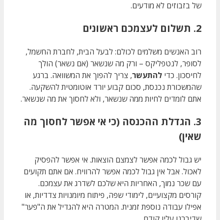
של בזבוזים לא מודעים.
2. תשלום לעצמכם ראשונים
רוב האנשים משלמים לכולם: לבעל הבית, לחברת החשמל,
לסופר, לנטפליקס – ורק מה שנשאר (אם נשאר) הולך
לחיסכון. כדי
להתעשר
, צריך להפוך את המשוואה. ברגע
שהמשכורת נכנסת, סכום קבוע יורד אוטומטית להשקעה.
אתם לומדים לחיות ממה שנשאר, ולא לחסוך את מה שנשאר.
3. הגדלת ההכנסה (כי אי אפשר לחסוך מה
שאין)
יש גבול לכמה אפשר לצמצם הוצאות. אי אפשר להפסיק
לאכול. אבל אין גבול לכמה אפשר להרוויח. אם אתם תקועים
עם שכר נמוך, האחריות היא שלכם לשדרג את עצמכם.
קורסים מקצועיים, לימודי שפה, פיתוח מיומנויות צדדיות, או
אפילו עבודה נוספת זמנית. המטרה היא להגדיל את ה"פער"
שדיברנו עליו קודם.