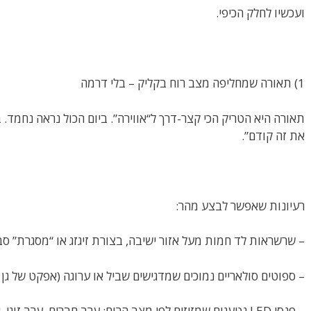
ועכשיו לחלק הכיפי.
1) תאורה שמחליפה מצב רוח בקליק – בלי דרמה
תאורה היא הטריק הכי קצר-דרך ל“אווירה”. ביום הכול נראה נחמד.
את זה קודם”.
רעיונות שאפשר לבצע מהר:
– שרשראות לד חמות מעל אזור ישיבה, בצורת זיגזג או “מסגרת” סב
– ספוטים סולאריים נמוכים שמדגישים שביל או ערוגה (אפקט של גן 
– פנסי LED נטענים שמזיזים לפי מצב הרוח: ערב חברים, ערב זוגי, או ערב “אני והצמח שלי”