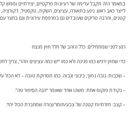
במאמר הזה תקבל ערימה של רעיונות פרקטיים, יצירתיים וממש קלים 
לייצר כאב ראש. ניגע בתאורה, עציצים, השקיה, טקסטיל, דקורציה, 
קטנים, והרבה טריקים שעובדים גם במרפסת עירונית וגם בחצר ע
רגע לפני שמתחילים: כלל הזהב של חלל חוץ מנצח
כדי שחוץ ירגיש כמו פנינה ולא כמו “יש כמה עציצים וזהו”, צריך לח
– שכבות: גובה נמוך, בינוני וגבוה. כמו תסרוקת טובה – לא הכול על
– נקודת פוקוס אחת: משהו אחד שאומר “הנה הסיפור פה”.
– קצב: חזרתיות קטנה של צבע/חומר/צורה שמחברת הכול יחד.