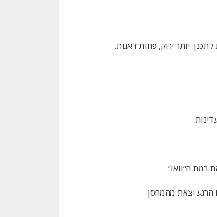
תכנן: יותר ירוק, פחות דאגות.
דינות
ת רמת ה“וואו”
לו הרגע יצאת מהמחסן