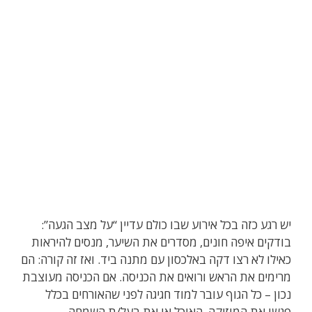
יש רגע כזה בכל אירוע שבו כולם עדיין “על מצב הגעה”:
בודקים איפה חונים, מסדרים את השיער, מנסים להיראות
כאילו לא רצו דקה באלכסון עם מתנה ביד. ואז זה קורה: הם
מרימים את הראש ורואים את הכניסה. אם הכניסה מעוצבת
נכון – כל הגוף עובר למוד חגיגה לפני שהאורחים בכלל
פגשו את המוזיקה, האוכל או את בעל/ת השמחה.