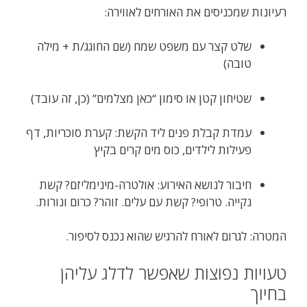
רעיונות שמכניסים את האורחים לאווירה:
שלט קצר עם משפט שמח (שם החוגג/ת + מילה
טובה)
שטיחון קטן או סימון “כאן מצלמים” (כן, זה עובד)
עמדת קבלת פנים ליד הקשת: קערת סוכריות, דף
פעילות לילדים, כוס מים קרים בקיץ
חיבור לנושא האירוע: אולטרה-מינימליזם? קשת
נקייה. טרופי? קשת עם עלים. זוהר? כרום ונורות.
המטרה: לגרום לאורח להרגיש שהוא נכנס לסיפור.
טעויות נפוצות שאפשר לדלג עליהן
בחיוך