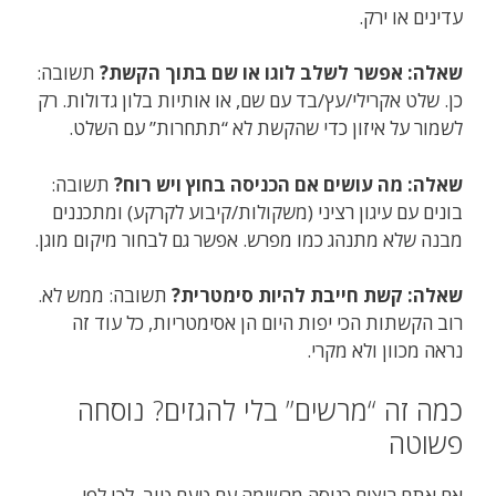
עדינים או ירק.
שאלה: אפשר לשלב לוגו או שם בתוך הקשת?
תשובה:
כן. שלט אקרילי/עץ/בד עם שם, או אותיות בלון גדולות. רק
לשמור על איזון כדי שהקשת לא “תתחרות” עם השלט.
שאלה: מה עושים אם הכניסה בחוץ ויש רוח?
תשובה:
בונים עם עיגון רציני (משקולות/קיבוע לקרקע) ומתכננים
מבנה שלא מתנהג כמו מפרש. אפשר גם לבחור מיקום מוגן.
שאלה: קשת חייבת להיות סימטרית?
תשובה: ממש לא.
רוב הקשתות הכי יפות היום הן אסימטריות, כל עוד זה
נראה מכוון ולא מקרי.
כמה זה “מרשים” בלי להגזים? נוסחה
פשוטה
אם אתם רוצים כניסה מרשימה עם טעם טוב, לכו לפי